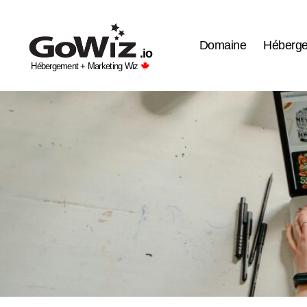
GoWiz
Hébergement
Domaine
Héberg
.io
web
Hébergement + Marketing Wiz
+
Wiz
professionnels
du
web